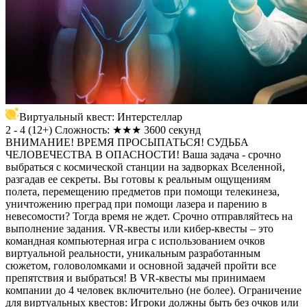
Виртуальный квест: Интерстеллар
2 - 4
(
12+
)
Сложность: ★★★
3600 секунд
ВНИМАНИЕ! ВРЕМЯ ПРОСЫПАТЬСЯ! СУДЬБА
ЧЕЛОВЕЧЕСТВА В ОПАСНОСТИ! Ваша задача - срочно
выбраться с космической станции на задворках Вселенной,
разгадав ее секреты. Вы готовы к реальным ощущениям
полета, перемещению предметов при помощи телекинеза,
уничтожению преград при помощи лазера и парению в
невесомости? Тогда время не ждет. Срочно отправляйтесь на
выполнение задания. VR-квесты или кибер-квесты – это
командная компьютерная игра c использованием очков
виртуальной реальности, уникальным разработанным
сюжетом, головоломками и основной задачей пройти все
препятствия и выбраться! В VR-квесты мы принимаем
компании до 4 человек включительно (не более). Ограничение
для виртуальных квестов: Игроки должны быть без очков или