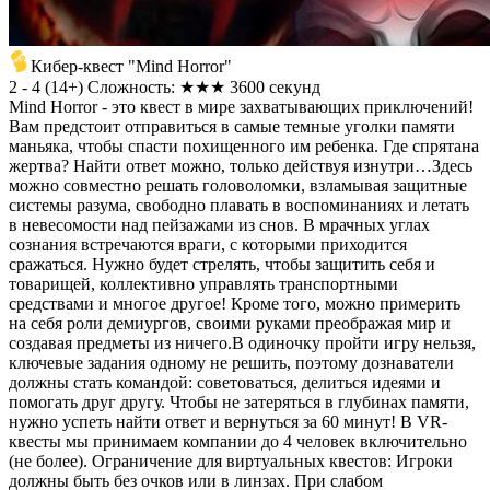
Кибер-квест "Mind Horror"
2 - 4
(
14+
)
Сложность: ★★★
3600 секунд
Mind Horror - это квест в мире захватывающих приключений!
Вам предстоит отправиться в самые темные уголки памяти
маньяка, чтобы спасти похищенного им ребенка. Где спрятана
жертва? Найти ответ можно, только действуя изнутри…Здесь
можно совместно решать головоломки, взламывая защитные
системы разума, свободно плавать в воспоминаниях и летать
в невесомости над пейзажами из снов. В мрачных углах
сознания встречаются враги, с которыми приходится
сражаться. Нужно будет стрелять, чтобы защитить себя и
товарищей, коллективно управлять транспортными
средствами и многое другое! Кроме того, можно примерить
на себя роли демиургов, своими руками преображая мир и
создавая предметы из ничего.В одиночку пройти игру нельзя,
ключевые задания одному не решить, поэтому дознаватели
должны стать командой: советоваться, делиться идеями и
помогать друг другу. Чтобы не затеряться в глубинах памяти,
нужно успеть найти ответ и вернуться за 60 минут! В VR-
квесты мы принимаем компании до 4 человек включительно
(не более). Ограничение для виртуальных квестов: Игроки
должны быть без очков или в линзах. При слабом