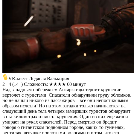
VR-квест Ледяная Валькирия
2 - 4
(
14+
)
Сложность: ★★★★
60 минут
Над западным побережьем Антарктиды терпит крушение
вертолет с туристами. Спасатели обнаружили груду обломков,
но не нашли никого из пассажиров – все они непостижимым
образом исчезли! Но на этом загадки только начинаются: на
следующий день тела четырех замерзших туристов обнаружат
в ста километрах от места крушения. Один из них еще жив и
умирает на руках спасателей. Перед смертью он бредит,
говоря о гигантском подводном городе, каких-то туннелях,
вентилях, девушке с золотыми волосами и о том, что его