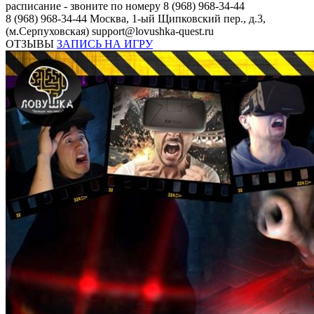
расписание - звоните по номеру 8 (968) 968-34-44
8 (968) 968-34-44
Москва, 1-ый Щипковский пер., д.3,
(м.Серпуховская)
support@lovushka-quest.ru
ОТЗЫВЫ
ЗАПИСЬ НА ИГРУ