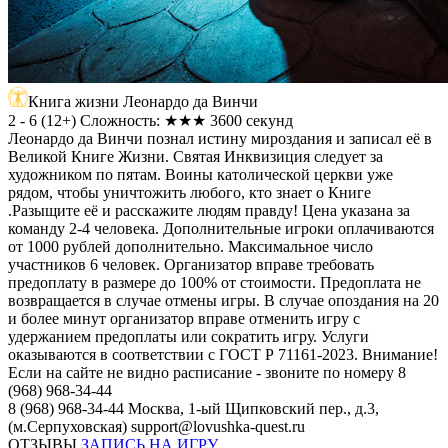
Книга жизни Леонардо да Винчи
2 - 6
(
12+
)
Сложность: ★★★
3600 секунд
Леонардо да Винчи познал истину мироздания и записал её в
Великой Книге Жизни. Святая Инквизиция следует за
художником по пятам. Воины католической церкви уже
рядом, чтобы уничтожить любого, кто знает о Книге
.Разыщите её и расскажите людям правду! Цена указана за
команду 2-4 человека. Дополнительные игроки оплачиваются
от 1000 рублей дополнительно. Максимальное число
участников 6 человек. Организатор вправе требовать
предоплату в размере до 100% от стоимости. Предоплата не
возвращается в случае отмены игры. В случае опоздания на 20
и более минут организатор вправе отменить игру с
удержанием предоплаты или сократить игру. Услуги
оказываются в соответствии с ГОСТ Р 71161-2023. Внимание!
Если на сайте не видно расписание - звоните по номеру 8
(968) 968-34-44
8 (968) 968-34-44
Москва, 1-ый Щипковский пер., д.3,
(м.Серпуховская)
support@lovushka-quest.ru
ОТЗЫВЫ
ЗАПИСЬ НА ИГРУ