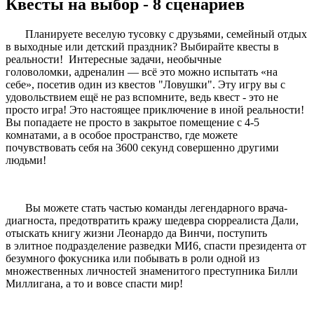
Квесты на выбор - 8 сценариев
Планируете веселую тусовку с друзьями, семейный отдых
в выходные или детский праздник? Выбирайте квесты в
реальности! Интересные задачи, необычные
головоломки, адреналин — всё это можно испытать «на
себе», посетив один из квестов "Ловушки". Эту игру вы с
удовольствием ещё не раз вспомните, ведь квест - это не
просто игра! Это настоящее приключение в иной реальности!
Вы попадаете не просто в закрытое помещение с 4-5
комнатами, а в особое пространство, где можете
почувствовать себя на 3600 секунд совершенно другими
людьми!
Вы можете стать частью команды легендарного врача-
диагноста, предотвратить кражу шедевра сюрреалиста Дали,
отыскать книгу жизни Леонардо да Винчи, поступить
в элитное подразделение разведки МИ6, спасти президента от
безумного фокусника или побывать в роли одной из
множественных личностей знаменитого преступника Билли
Миллигана, а то и вовсе спасти мир!