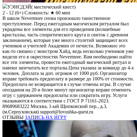
УЭНСДЭЙ( мистический квест)
2 - 12
(
6+
)
Сложность: ★
60 мин
В школе Nevermore снова произошло таинственное
преступление. Перед ежегодным магическим ритуалом был
украдены все элементы для его проведения (волшебные
кристаллы, часть спиритического круга и свиток с древним
заклинанием), которые уже много столетий защищают всех
учеников и учителей Академии от нечисти. Возможно это
как-то связано с монстром Хайд, ведь несколько учеников уже
видели его в окрестностях Nevermore. Вам необходимо найти
все эти элементы, провести ежегодный магический ритуал и
навеки запечатать все порталы.Цена указана за команду до 4-х
человек. Доплата за доп. игроков от 1000 руб. Организатор
вправе требовать предоплату в размере до 100% от стоимости.
Предоплата не возвращается в случае отмены игры. В случае
опоздания на 20 и более минут организатор вправе отменить
игру с удержанием предоплаты или сократить игру. Услуги
оказываются в соответствии с ГОСТ Р 71161-2023.
89689683222
Москва, 1-ый Щипковский пер., д.3,
(м.Серпуховская)
support@lovushka-quest.ru
ОТЗЫВЫ
ЗАПИСЬ НА ИГРУ