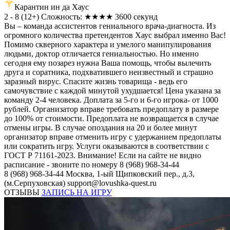
Карантин ин да Хаус
2 - 8
(
12+
)
Сложность: ★★★★
3600 секунд
Вы – команда ассистентов гениального врача-диагноста. Из
огромного количества претендентов Хаус выбрал именно Вас!
Помимо скверного характера и умелого манипулирования
людьми, доктор отличается гениальностью. Но именно
сегодня ему позарез нужна Ваша помощь, чтобы вылечить
друга и соратника, подхватившего неизвестный и страшно
заразный вирус. Спасите жизнь товарища - ведь его
самочувствие с каждой минутой ухудшается! Цена указана за
команду 2-4 человека. Доплата за 5-го и 6-го игрока- от 1000
рублей. Организатор вправе требовать предоплату в размере
до 100% от стоимости. Предоплата не возвращается в случае
отмены игры. В случае опоздания на 20 и более минут
организатор вправе отменить игру с удержанием предоплаты
или сократить игру. Услуги оказываются в соответствии с
ГОСТ Р 71161-2023. Внимание! Если на сайте не видно
расписание - звоните по номеру 8 (968) 968-34-44
8 (968) 968-34-44
Москва, 1-ый Щипковский пер., д.3,
(м.Серпуховская)
support@lovushka-quest.ru
ОТЗЫВЫ
ЗАПИСЬ НА ИГРУ