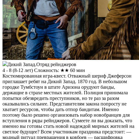
Дикий Запад.Отряд рейнджеров
4 - 8
(
8-12 лет
)
Сложность: ★★
60 мин
Костюмированная игра-квест. Отважный шериф Джеферсон
приглашает ребят на Дикий Запад. 1870 год. В небольшом
городке Тумбстоун в штате Аризона орудуют банды,
держащие в страхе местных жителей. Полиция принимала
попытки обезвредить преступников, но те раз за разом
оказывались сильнее. Представителям закона попросту не
хватает ресурсов, чтобы дать отпор бандитам. Именно
поэтому было решено организовать набор новобранцев для
вступления в ряды рейнджеров. Сумеете ли вы доказать, что
именно вы готовы стать новой надеждой мирных жителей на
светлое будущее? Всем участникам праздника предстоит: —
модный ритуал превращения в ковбоев — расшифровка